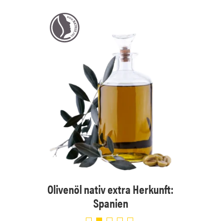
 Eur.
Olivenöl nativ extra Herkunft:
Olive
Spanien