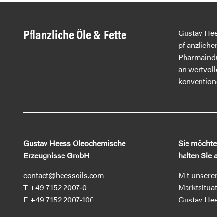
Pflanzliche Öle & Fette
Gustav Hees
pflanzliche
Pharmaindu
an wertvoll
konventionel
Gustav Heess Oleochemische
Sie möchten
Erzeugnisse GmbH
halten Sie
contact@heessoils.com
Mit unserem
+49 7152 2007‐0
Marktsitua
+49 7152 2007‐100
Gustav Hee