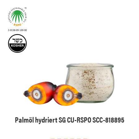
Palmöl hydriert SG CU-RSPO SCC-818895