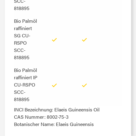
SCC-
SCC-
818895
818895
Bio Palmöl
Bio Palmöl
raffiniert
raffiniert
SG CU-
SG CU-
RSPO
RSPO
SCC-
SCC-
818895
818895
Bio Palmöl
Bio Palmöl
raffiniert IP
raffiniert IP
CU-RSPO
CU-RSPO
SCC-
SCC-
818895
818895
INCI Bezeichnung: Elaeis Guineensis Oil
CAS Nummer: 8002-75-3
Botanischer Name: Elaeis Guineensis