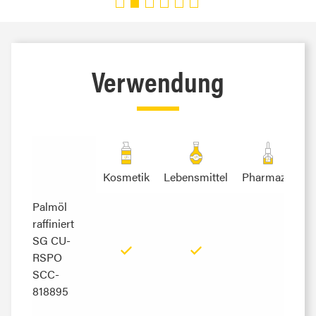
Verwendung
Kosmetik
Lebensmittel
Pharmazie
Palmöl
Palmöl
raffiniert
raffiniert
SG CU-
SG CU-
RSPO
RSPO
SCC-
SCC-
818895
818895