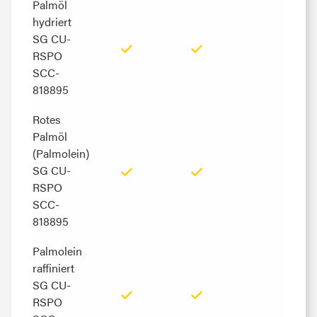
Palmöl
Palmöl
hydriert
hydriert
SG CU-
SG CU-
RSPO
RSPO
SCC-
SCC-
818895
818895
Rotes
Rotes
Palmöl
Palmöl
(Palmolein)
(Palmolein)
SG CU-
SG CU-
RSPO
RSPO
SCC-
SCC-
818895
818895
Palmolein
Palmolein
raffiniert
raffiniert
SG CU-
SG CU-
RSPO
RSPO