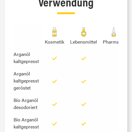
Verwendung
Kosmetik
Lebensmittel
Pharmazie
Arganöl
Arganöl
kaltgepresst
kaltgepresst
Arganöl
Arganöl
kaltgepresst
kaltgepresst
geröstet
geröstet
Bio Arganöl
Bio Arganöl
desodoriert
desodoriert
Bio Arganöl
Bio Arganöl
kaltgepresst
kaltgepresst