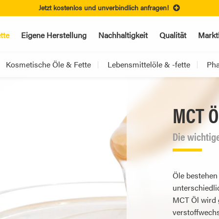
Jetzt kostenlos und unverbindlich anfragen!
tte
Eigene Herstellung
Nachhaltigkeit
Qualität
Markt
Kosmetische Öle & Fette
Lebensmittelöle & -fette
Pha
MCT Ö
Die wichtige
Öle bestehen 
unterschiedl
MCT Öl wird g
verstoffwech