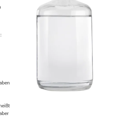
n
:
gaben
heißt
 aber