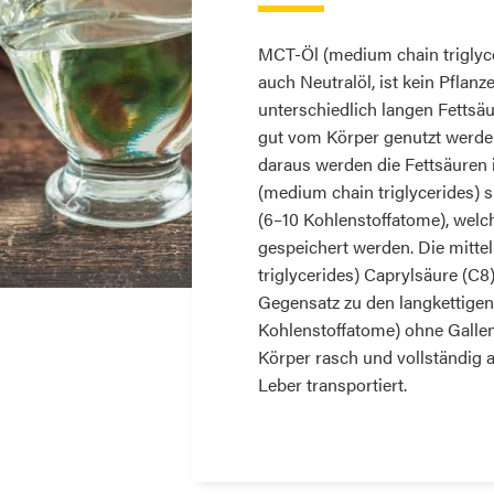
MCT-Öl (medium chain triglycer
auch Neutralöl, ist kein Pfla
unterschiedlich langen Fettsä
gut vom Körper genutzt werden
daraus werden die Fettsäuren i
(medium chain triglycerides) s
(6–10 Kohlenstoffatome), welc
gespeichert werden. Die mitte
triglycerides) Caprylsäure (C
Gegensatz zu den langkettigen 
Kohlenstoffatome) ohne Gall
Körper rasch und vollständig a
Leber transportiert.