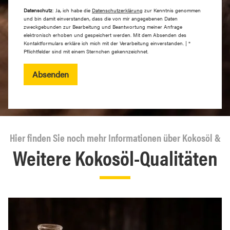
Datenschutz
: Ja, ich habe die
Datenschutzerklärung
zur Kenntnis genommen
und bin damit einverstanden, dass die von mir angegebenen Daten
zweckgebunden zur Bearbeitung und Beantwortung meiner Anfrage
elektronisch erhoben und gespeichert werden. Mit dem Absenden des
Kontaktformulars erkläre ich mich mit der Verarbeitung einverstanden. | *
Pflichtfelder sind mit einem Sternchen gekennzeichnet.
Absenden
Hier finden Sie noch mehr Informationen über Kokosöl &
Weitere Kokosöl-Qualitäten