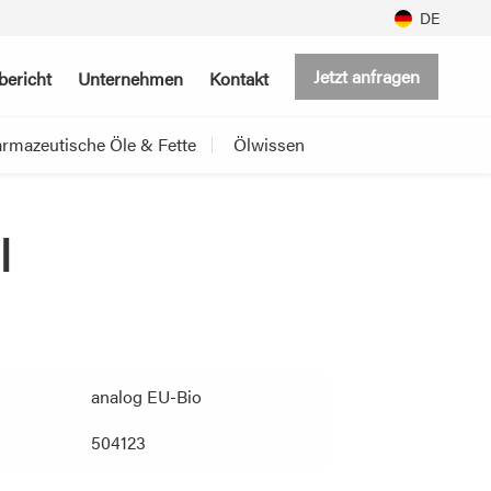
DE
Jetzt anfragen
bericht
Unternehmen
Kontakt
rmazeutische Öle & Fette
Ölwissen
l
analog EU-Bio
504123