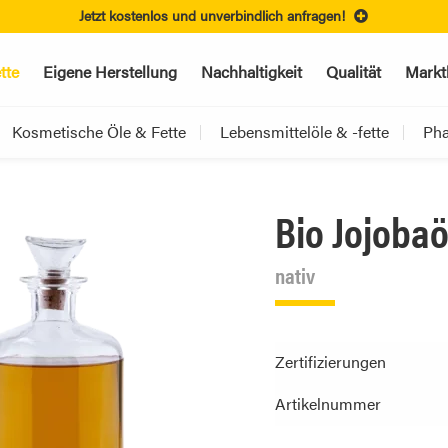
Jetzt kostenlos und unverbindlich anfragen!
tte
Eigene Herstellung
Nachhaltigkeit
Qualität
Markt
Kosmetische Öle & Fette
Lebensmittelöle & -fette
Pha
Bio Jojobaö
nativ
Zertifizierungen
Artikelnummer