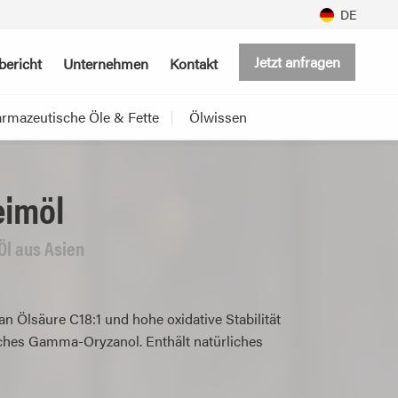
DE
Jetzt anfragen
bericht
Unternehmen
Kontakt
rmazeutische Öle & Fette
Ölwissen
eimöl
Öl aus Asien
an Ölsäure C18:1 und hohe oxidative Stabilität
iches Gamma-Oryzanol. Enthält natürliches