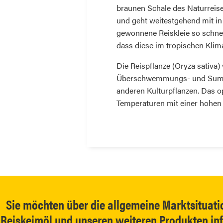
braunen Schale des Naturreises 
und geht weitestgehend mit in 
gewonnene Reiskleie so schnel
dass diese im tropischen Klima
Die Reispflanze (Oryza sativa)
Überschwemmungs- und Sumpf
anderen Kulturpflanzen. Das o
Temperaturen mit einer hohen L
Sie möchten über die allgemeine Marktsituati
Reiskeimöl und unseren weiteren Produkten inf