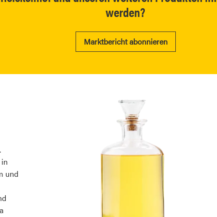
werden?
Marktbericht abonnieren
.
 in
am und
nd
a