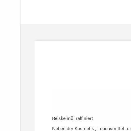
Reiskeimöl raffiniert
Reiskeimöl raffiniert
Neben der Kosmetik-, Lebensmittel- u